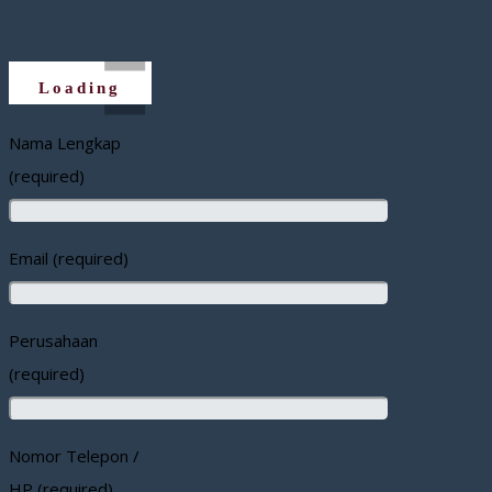
Loading
Nama Lengkap
(required)
Email (required)
Perusahaan
(required)
Nomor Telepon /
HP (required)