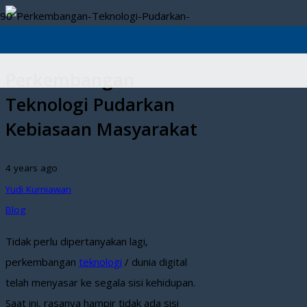
Perkembangan
Teknologi Pudarkan
Kebiasaan Masyarakat
4 years ago
Yudi Kurniawan
Blog
Tidak perlu dipertanyakan lagi,
perkembangan
teknologi
/ dunia digital
telah menyasar ke segala sisi kehidupan.
Saat ini, rasanya hampir tidak ada sisi