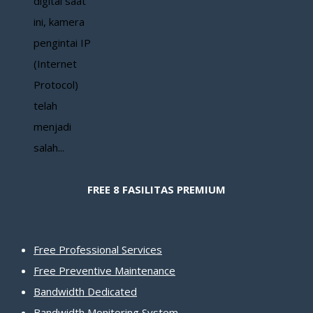
digital saat
ini, kamera
pengintai IP
(Internet
Protocol)
telah
menjadi
salah...
FREE 8 FASILITAS PREMIUM
Free Professional Services
Free Preventive Maintenance
Bandwidth Dedicated
Bandwidth Monitoring System