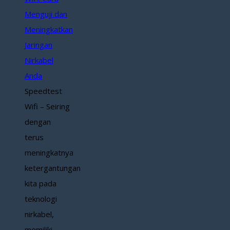
Menguji dan
Meningkatkan
Jaringan
Nirkabel
Anda
Speedtest
Wifi – Seiring
dengan
terus
meningkatnya
ketergantungan
kita pada
teknologi
nirkabel,
memiliki