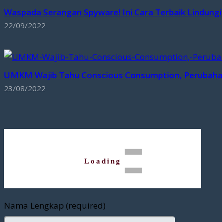
Waspada Serangan Spyware! Ini Cara Terbaik Lindung
22/09/2022
UMKM Wajib Tahu Conscious Consumption, Perubaha
23/08/2022
Loading
Nama Lengkap (required)