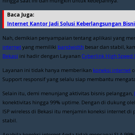
hingga saat ini dan mungkin untuk kedepannya.
Baca Juga:
Internet Kantor Jadi Solusi Keberlangsungan Bisn
Nah, demikian penyampaian tentang aplikasi yang mem
internet
yang memiliki
bandwidth
besar dan stabil, ka
Bekasi
ini hadir dengan Layanan
Cyberlink High Speed 
Layanan ini tidak hanya memberikan
koneksi internet
c
Support responsif yang selalu siap membantu mengata
Selain itu, demi menunjang aktivitas bisnis pelanggan,
konektivitas hingga 99% uptime. Dengan di dukung ole
ISP wireless di Bekasi itu menjamin koneksi internet 
stabil.
Apabila koneksi internet Anda tidak mencapai SLA 99