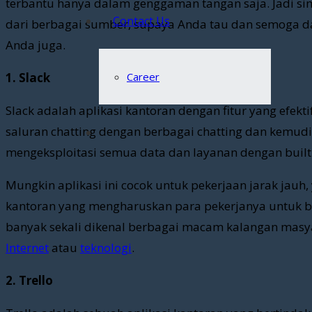
terbantu hanya dalam genggaman tangan saja. Jadi sim
Contact Us
dari berbagai sumber, supaya Anda tau dan semoga 
Anda juga.
1. Slack
Career
Slack adalah aplikasi kantoran dengan fitur yang efe
saluran chatting dengan berbagai chatting dan kemu
mengeksploitasi semua data dan layanan dengan built
Mungkin aplikasi ini cocok untuk pekerjaan jarak jauh
kantoran yang mengharuskan para pekerjanya untuk bek
banyak sekali dikenal berbagai macam kalangan mas
Internet
atau
teknologi
.
2. Trello