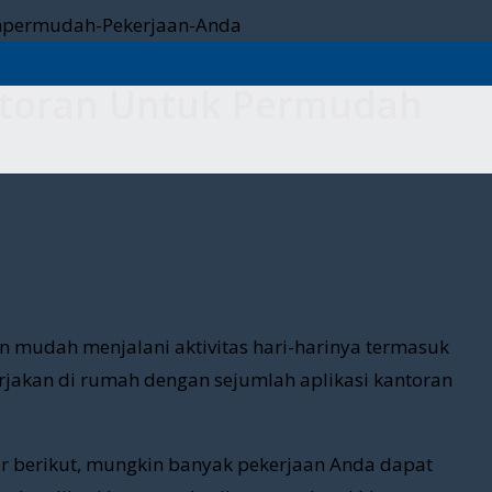
ntoran Untuk Permudah
gan mudah menjalani aktivitas hari-harinya termasuk
erjakan di rumah dengan sejumlah aplikasi kantoran
or berikut, mungkin banyak pekerjaan Anda dapat