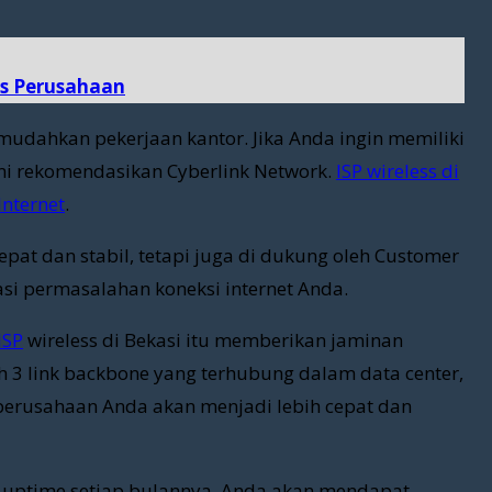
is Perusahaan
udahkan pekerjaan kantor. Jika Anda ingin memiliki
mi rekomendasikan Cyberlink Network.
ISP wireless di
Internet
.
epat dan stabil, tetapi juga di dukung oleh Customer
si permasalahan koneksi internet Anda.
ISP
wireless di Bekasi itu memberikan jaminan
h 3 link backbone yang terhubung dalam data center,
di perusahaan Anda akan menjadi lebih cepat dan
% uptime setiap bulannya, Anda akan mendapat