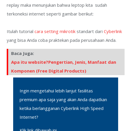
replay maka menunjukan bahwa leptop kita sudah
terkoneksi internet seperti gambar berikut:
Itulah tutorial
cara setting mikrotik
standart dari
Cyberlink
yang bisa Anda coba praktekan pada perusahaan Anda.
Baca Juga:
Apa itu website?Pengertian, Jenis, Manfaat dan
Komponen (Free Digital Products)
Ingin mengetahui lebih lanjut fasilitas
premium apa saja yang akan Anda dapatkan
ketika berlangganan Cyberlink High Speed
Internet?
Klik link dibawah ini.