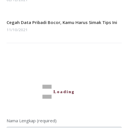
Cegah Data Pribadi Bocor, Kamu Harus Simak Tips Ini
11/10/2021
Loading
Nama Lengkap (required)