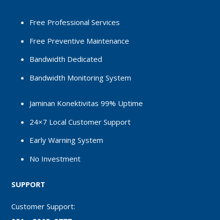
Free Professional Services
Free Preventive Maintenance
Bandwidth Dedicated
Bandwidth Monitoring System
Jaminan Konektivitas 99% Uptime
24×7 Local Customer Support
Early Warning System
No Investment
SUPPORT
Customer Support: