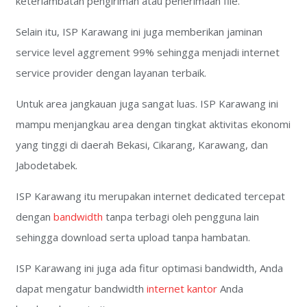
keterlambatan pengiriman atau penerimaan file.
Selain itu, ISP Karawang ini juga memberikan jaminan
service level aggrement 99% sehingga menjadi internet
service provider dengan layanan terbaik.
Untuk area jangkauan juga sangat luas. ISP Karawang ini
mampu menjangkau area dengan tingkat aktivitas ekonomi
yang tinggi di daerah Bekasi, Cikarang, Karawang, dan
Jabodetabek.
ISP Karawang itu merupakan internet dedicated tercepat
dengan
bandwidth
tanpa terbagi oleh pengguna lain
sehingga download serta upload tanpa hambatan.
ISP Karawang ini juga ada fitur optimasi bandwidth, Anda
dapat mengatur bandwidth
internet kantor
Anda