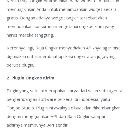
Ketika Raja Ongkir ditambahkan pada website, maka akan
memungkinkan Anda untuk menambahkan widget secara
gratis. Dengan adanya widget ongkir tersebut akan
memudahkan konsumen mengetahui ongkos kirim yang
harus mereka tanggung.
Kerennya lagi, Raja Ongkir menyediakan API-nya agar bisa
digunakan untuk membuat aplikasi ongkir atau juga yang
berupa plugin.
2. Plugin Ongkos Kirim
Plugin yang satu ini merupakan karya dari salah satu agensi
pengembangan software terkenal di Indonesia, yaitu
Tonjoo Studio. Plugin ini awalnya dibuat dan dikembangkan
dengan menggunakan API dari Raja Ongkir sampai
akhirnya mempunyai API sendiri.