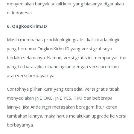
menyediakan banyak sekali kurir yang biasanya digunakan
di Indonesia.
6. OngkosKirim.ID
Masih membahas produk plugin gratis, kali ini ada plugin
yang bernama OngkosKirim.ID yang versi gratisnya
berlaku selamanya. Namun, versi gratis ini mempunyai fitur
yang terbatas jika dibandingkan dengan versi premium
atau versi berbayarnya.
Contohnya pilihan kurir yang tersedia. Versi gratis tidak
menyediakan JNE OKE, JNE YES, TIKI dan beberapa
lainnya. Jika Anda ingin merasakan beragam fitur keren
tambahan lainnya, maka harus melakukan upgrade ke versi
berbayarnya.