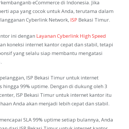
rkembanganb eCommerce di Indonesia. Jika
perti apa yang cocok untuk Anda, terutama dalam
rlangganan Cyberlink Network,
ISP
Bekasi Timur.
antor ini dengan
Layanan Cyberlink High Speed
n koneksi internet kantor cepat dan stabil, tetapi
ponsif yang selalu siap membantu mengatasi
.
 pelanggan, ISP Bekasi Timur untuk internet
as hingga 99% uptime. Dengan di dukung oleh 3
nter, ISP Bekasi Timur untuk internet kantor itu
ahaan Anda akan menjadi lebih cepat dan stabil.
k mencapai SLA 99% uptime setiap bulannya, Anda
n dari ISP Bekasi Timur untuk internet kantor