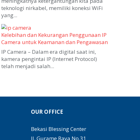
meningkatnya ketergantungan kita pada
teknologi nirkabel, memiliki koneksi WiFi
yang...
Kelebihan dan Kekurangan Penggunaan IP
Camera untuk Keamanan dan Pengawasan
IP Camera – Dalam era digital saat ini,
kamera pengintai IP (Internet Protocol)
telah menjadi salah...
OUR OFFICE
Bekasi Blessing Center
Jl. Gurame Raya No.31