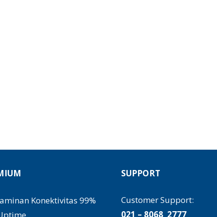
EMIUM
SUPPORT
Customer Support:
Jaminan Konektivitas 99%
021 – 8068 2777
Uptime