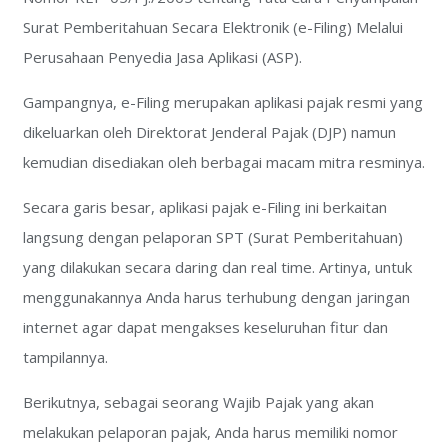
Surat Pemberitahuan Secara Elektronik (e-Filing) Melalui
Perusahaan Penyedia Jasa Aplikasi (ASP).
Gampangnya, e-Filing merupakan aplikasi pajak resmi yang
dikeluarkan oleh Direktorat Jenderal Pajak (DJP) namun
kemudian disediakan oleh berbagai macam mitra resminya.
Secara garis besar, aplikasi pajak e-Filing ini berkaitan
langsung dengan pelaporan SPT (Surat Pemberitahuan)
yang dilakukan secara daring dan real time. Artinya, untuk
menggunakannya Anda harus terhubung dengan jaringan
internet agar dapat mengakses keseluruhan fitur dan
tampilannya.
Berikutnya, sebagai seorang Wajib Pajak yang akan
melakukan pelaporan pajak, Anda harus memiliki nomor