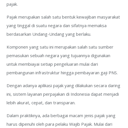
pajak.
Pajak merupakan salah satu bentuk kewajiban masyarakat
yang tinggal di suatu negara dan sifatnya memaksa
berdasarkan Undang-Undang yang berlaku.
Komponen yang satu ini merupakan salah satu sumber
pemasukan sebuah negara yang tujuannya digunakan
untuk membiayai setiap pengeluaran mulai dari
pembangunan infrastruktur hingga pembayaran gaji PNS.
Dengan adanya aplikasi pajak yang dilakukan secara daring
ini, sistem layanan perpajakan di Indonesia dapat menjadi
lebih akurat, cepat, dan transparan.
Dalam praktiknya, ada berbagai macam jenis pajak yang
harus dipenuhi oleh para pelaku Wajib Pajak. Mulai dari