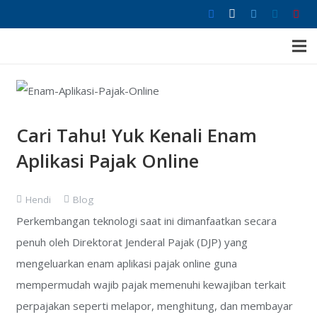
Cari Tahu! Yuk Kenali Enam
Aplikasi Pajak Online
Hendi
Blog
Perkembangan teknologi saat ini dimanfaatkan secara
penuh oleh Direktorat Jenderal Pajak (DJP) yang
mengeluarkan enam aplikasi pajak online guna
mempermudah wajib pajak memenuhi kewajiban terkait
perpajakan seperti melapor, menghitung, dan membayar