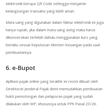
elektronik berupa QR Code sehingga menjamin
kelangsungan transaksi yang lebih aman.
Mata uang yang digunakan dalam faktur elektronik ini juga
hanya rupiah, jika dalam mata uang asing maka harus
dikonversikan terlebih dahulu menggunakan kurs yang
berlaku sesuai Keputusan Menteri Keuangan pada saat
pembuatannya.
6. e-Bupot
Aplikasi pajak online yang terakhir ini resmi dibuat oleh
Direktorat Jenderal Pajak demi memudahkan pembuatan
bukti pemotongan dan pelaporan pajak yang sudah
dilakukan oleh WP, khususnya untuk PPh Pasal 23/26.