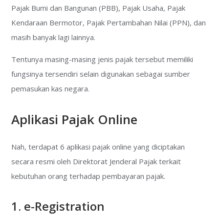
Pajak Bumi dan Bangunan (PBB), Pajak Usaha, Pajak
Kendaraan Bermotor, Pajak Pertambahan Nilai (PPN), dan
masih banyak lagi lainnya.
Tentunya masing-masing jenis pajak tersebut memiliki
fungsinya tersendiri selain digunakan sebagai sumber
pemasukan kas negara.
Aplikasi Pajak Online
Nah, terdapat 6 aplikasi pajak online yang diciptakan
secara resmi oleh Direktorat Jenderal Pajak terkait
kebutuhan orang terhadap pembayaran pajak.
1. e-Registration