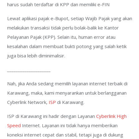
harus sudah terdaftar di KPP dan memiliki e-FIN
Lewat aplikasi pajak e-Bupot, setiap Wajib Pajak yang akan
melakukan transaksi tidak perlu bolak-balik ke Kantor
Pelayanan Pajak (KPP). Selain itu, human error atau
kesalahan dalam membuat bukti potong yang salah ketik
juga bisa lebih diminimalisir.
____________________
Nah, jika Anda sedang memilih layanan internet terbaik di
Karawang, maka, kami menyarankan untuk berlangganan
Cyberlink Network,
ISP
di Karawang.
ISP di Karawang ini hadir dengan Layanan
Cyberlink High
Speed
Internet. Layanan ini tidak hanya memberikan
koneksi internet cepat dan stabil, tetapi juga di dukung