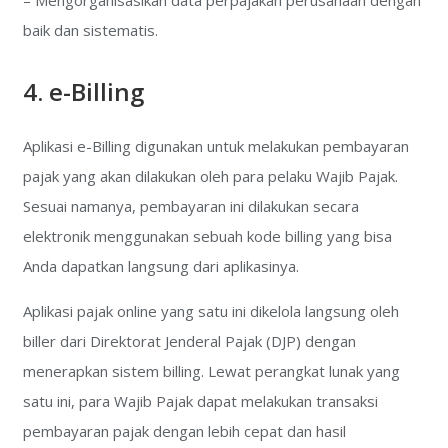
– Mengorganisasikan data perpajakan perusahaan dengan
baik dan sistematis.
4. e-Billing
Aplikasi e-Billing digunakan untuk melakukan pembayaran
pajak yang akan dilakukan oleh para pelaku Wajib Pajak.
Sesuai namanya, pembayaran ini dilakukan secara
elektronik menggunakan sebuah kode billing yang bisa
Anda dapatkan langsung dari aplikasinya.
Aplikasi pajak online yang satu ini dikelola langsung oleh
biller dari Direktorat Jenderal Pajak (DJP) dengan
menerapkan sistem billing. Lewat perangkat lunak yang
satu ini, para Wajib Pajak dapat melakukan transaksi
pembayaran pajak dengan lebih cepat dan hasil